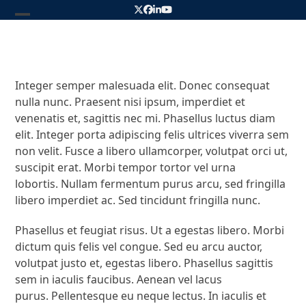
Skip
Twitter
Facebook
LinkedIn
YouTube
to
Open
Close
content
mobile
mobile
menu
menu
Integer semper malesuada elit. Donec consequat
nulla nunc. Praesent nisi ipsum, imperdiet et
venenatis et, sagittis nec mi. Phasellus luctus diam
elit. Integer porta adipiscing felis ultrices viverra sem
non velit. Fusce a libero ullamcorper, volutpat orci ut,
suscipit erat. Morbi tempor tortor vel urna
lobortis. Nullam fermentum purus arcu, sed fringilla
libero imperdiet ac. Sed tincidunt fringilla nunc.
Phasellus et feugiat risus. Ut a egestas libero. Morbi
dictum quis felis vel congue. Sed eu arcu auctor,
volutpat justo et, egestas libero. Phasellus sagittis
sem in iaculis faucibus. Aenean vel lacus
purus. Pellentesque eu neque lectus. In iaculis et