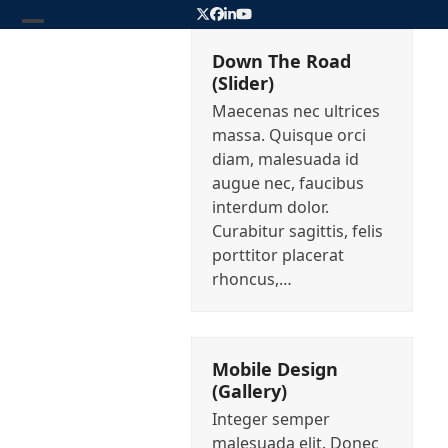
Skip
Twitter
Facebook
LinkedIn
YouTube
to
Open
Close
content
Down The Road
mobile
mobile
(Slider)
menu
menu
Maecenas nec ultrices
massa. Quisque orci
diam, malesuada id
augue nec, faucibus
interdum dolor.
Curabitur sagittis, felis
porttitor placerat
rhoncus,…
Mobile Design
(Gallery)
Integer semper
malesuada elit. Donec